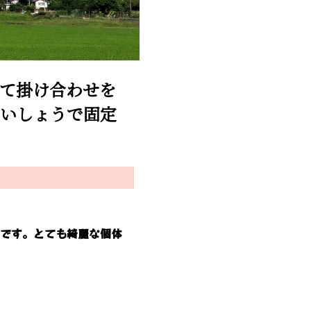
て掛け合わせを
いしょうで固定
です。とても綺麗な個体