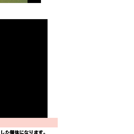
した個体になります。