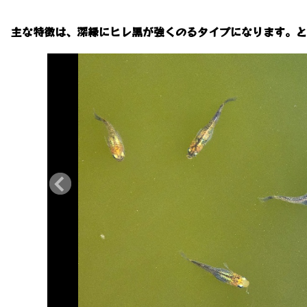
主な特徴は、深緑にヒレ黒が強くのるタイプになります。と