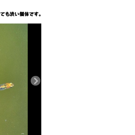
ても渋い個体です。