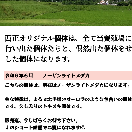
西正オリジナル個体は、全て当養殖場に
行い出た個体たちと、偶然出た個体をせ
した個体になります。
令和６年６月 ノーザンライトメダカ
こちらの個体は、現在はノーザンライトメダカになります。
主な特徴は、まるで北半球のオーロラのような色合いの個体
です。久しぶりのトキメキ個体です。
販売迄、今しばらくお待ち下さい。
↓のショート動画でご覧になれます🫡