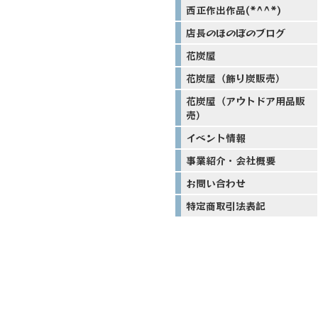
西正作出作品(*^^*)
店長のほのぼのブログ
花炭屋
花炭屋（飾り炭販売）
花炭屋（アウトドア用品販
売）
イベント情報
事業紹介・会社概要
お問い合わせ
特定商取引法表記