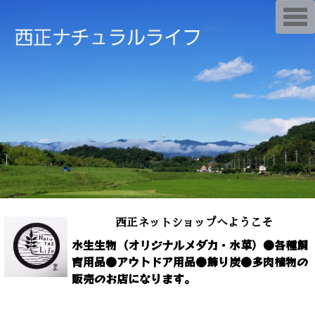
T
o
g
g
l
e
n
a
v
i
g
a
t
i
o
n
西正ネットショップへようこそ
水生生物（オリジナルメダカ・水草）●各種飼
育用品●アウトドア用品●飾り炭●多肉植物の
販売のお店になります。