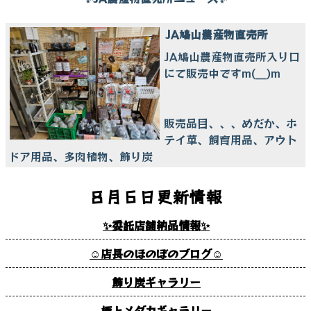
JA鳩山農産物直売所
JA鳩山農産物直売所入り口
にて販売中ですm(__)m
販売品目、、、めだか、ホ
テイ草、飼育用品、アウト
ドア用品、多肉植物、飾り炭
８月６日更新情報
✨委託店舗納品情報✨
☺店長のほのぼのブログ☺
飾り炭ギャラリー
極上メダカギャラリー