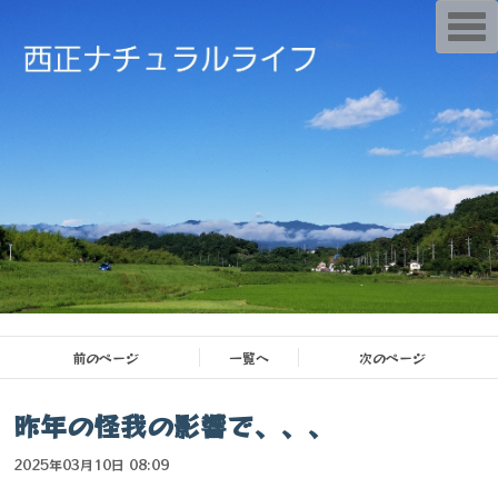
T
o
g
g
l
e
n
a
v
i
g
a
t
i
o
n
前のページ
一覧へ
次のページ
昨年の怪我の影響で、、、
2025年03月10日 08:09