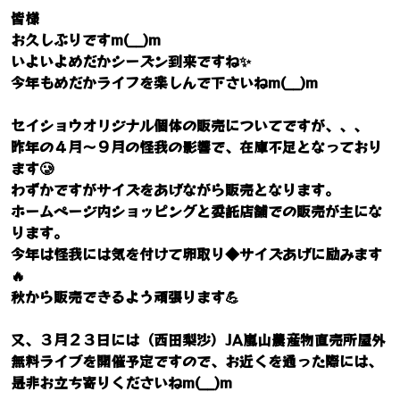
皆様
お久しぶりですm(__)m
いよいよめだかシーズン到来ですね✨
今年もめだかライフを楽しんで下さいねm(__)m
セイショウオリジナル個体の販売についてですが、、、
昨年の４月～９月の怪我の影響で、在庫不足となっており
ます🥲
わずかですがサイズをあげながら販売となります。
ホームページ内ショッピングと委託店舗での販売が主にな
ります。
今年は怪我には気を付けて卵取り◆サイズあげに励みます
🔥
秋から販売できるよう頑張ります💪
又、３月２３日には（西田梨沙）JA嵐山農産物直売所屋外
無料ライブを開催予定ですので、お近くを通った際には、
是非お立ち寄りくださいねm(__)m